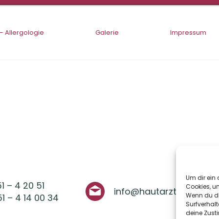
– Allergologie
Galerie
Impressum
Um dir ein 
51 – 4 20 51
Cookies, u
info@hautarzt-muenste
Wenn du di
51 – 4 14 00 34
Surfverhalt
deine Zust