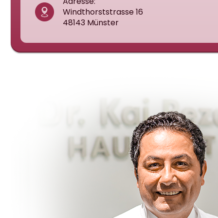
Adresse:
Windthorststrasse 16
48143 Münster