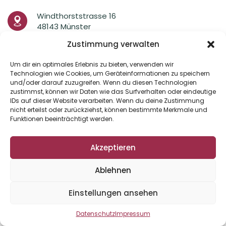
Windthorststrasse 16
48143 Münster
Zustimmung verwalten
Tel.: 0251 – 4 20 51
Fax: 0251 – 4 14 00 34
Um dir ein optimales Erlebnis zu bieten, verwenden wir
Technologien wie Cookies, um Geräteinformationen zu speichern
info@hautarzt-muenster.de
und/oder darauf zuzugreifen. Wenn du diesen Technologien
zustimmst, können wir Daten wie das Surfverhalten oder eindeutige
IDs auf dieser Website verarbeiten. Wenn du deine Zustimmung
nicht erteilst oder zurückziehst, können bestimmte Merkmale und
Funktionen beeinträchtigt werden.
Copyright 2026 © hautarzt-muenster.de
Design:
dh-creative-webdesign.de
Akzeptieren
Ablehnen
Einstellungen ansehen
Datenschutz
Impressum