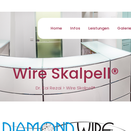
Home
Infos
Leistungen
Galeri
Wire Skalpell®
Dr. Kai Rezai
>
Wire Skalpell®